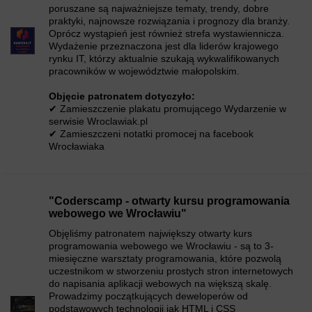
poruszane są najważniejsze tematy, trendy, dobre
praktyki, najnowsze rozwiązania i prognozy dla branży.
Oprócz wystąpień jest również strefa wystawiennicza.
Wydażenie przeznaczona jest dla liderów krajowego
rynku IT, którzy aktualnie szukają wykwalifikowanych
pracowników w województwie małopolskim.
Objęcie patronatem dotyczyło:
✔ Zamieszczenie plakatu promującego Wydarzenie w
serwisie Wroclawiak.pl
✔ Zamieszczeni notatki promocej na facebook
Wrocławiaka
"Coderscamp - otwarty kursu programowania
webowego we Wrocławiu"
Objęliśmy patronatem największy otwarty kurs
programowania webowego we Wrocławiu - są to 3-
miesięczne warsztaty programowania, które pozwolą
uczestnikom w stworzeniu prostych stron internetowych
do napisania aplikacji webowych na większą skalę.
Prowadzimy początkujących deweloperów od
podstawowych technologii jak HTML i CSS