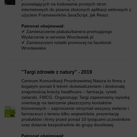
pozwalających na kodowanie prostych stron
internetowych do pisania złożonych aplikacji webowych z
użyciem Frameworków JavaScript, jak React.
Patronat obejmował:
✔ Zamieszczenie plakatu/banera promującego
Wydarzenie w serwisie Wroclawiak.pl
✔ Zamieszczeni notatki promocej na facebook
Wrocławiaka
"Targi zdrowie z natury" - 2019
Centrum Komunikacji Prozdrowotnej Natura to firma z
bogatym ponad 6 letnim doświadczeniem i doskonałą
znajomością branży healthcare – farmacja, rynek
zielarski, FMCG. Organizując Targi zapewniamy wysoką
orientację na tworzenie płaszczyzny kontaktów
biznesowych – zaproszenie otrzymali wszyscy zielarze i
farmaceuci z terenu kilku województw, prezentację
produktów i firmy przed ponad 10 tysiącami uczestników
oraz dotarcie bezpośrednie do grupy docelowej.
Patronat obejmował: