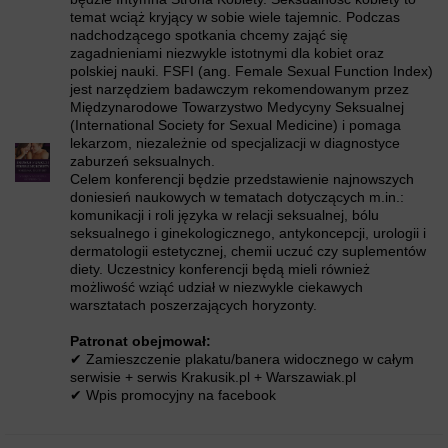
temat wciąż kryjący w sobie wiele tajemnic. Podczas
nadchodzącego spotkania chcemy zająć się
zagadnieniami niezwykle istotnymi dla kobiet oraz
polskiej nauki. FSFI (ang. Female Sexual Function Index)
jest narzędziem badawczym rekomendowanym przez
Międzynarodowe Towarzystwo Medycyny Seksualnej
(International Society for Sexual Medicine) i pomaga
lekarzom, niezależnie od specjalizacji w diagnostyce
zaburzeń seksualnych.
Celem konferencji będzie przedstawienie najnowszych
doniesień naukowych w tematach dotyczących m.in.:
komunikacji i roli języka w relacji seksualnej, bólu
seksualnego i ginekologicznego, antykoncepcji, urologii i
dermatologii estetycznej, chemii uczuć czy suplementów
diety. Uczestnicy konferencji będą mieli również
możliwość wziąć udział w niezwykle ciekawych
warsztatach poszerzających horyzonty.
Patronat obejmował:
✔ Zamieszczenie plakatu/banera widocznego w całym
serwisie + serwis Krakusik.pl + Warszawiak.pl
✔ Wpis promocyjny na facebook