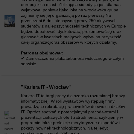
reklam oraz analizowania ruchu na stronach i śledzenie użytkownika.
europejskich miast. Zbliżająca się edycja jest dla nas
Jakie masz prawa w stosunku do Twoich danych?
wyjątkowa, ponieważjako lokalna wrocławska grupa
zajmiemy się jej organizacją po raz pierwszy.Na
Masz prawo do żądania dostępu do zgromadzonych danych,
sprostowania, usunięcia lub ograniczenia ich przetwarzania i prawo do
przestrzeni 6 dni intensywnej pracy 250 aktywnych
zapomnienia. Możesz także wycofać zgodę na przetwarzanie danych
studentów z najlepszychuczelni technicznych w Europie
osobowych, zgłosić sprzeciw oraz skorzystać z innych praw
będzie debatować, dyskutować, prezentowaćsię oraz
wymienionych szczegółowo w polityce prywatności.
głosować w kwestiach mających wpływ na przyszłość
całej organizacjioraz obszarów w których działamy.
Pliki cookies
Pliki cookies możesz otrzymać od nas jak i od naszych Zaufanych
Patronat obejmował:
Partnerów. Możesz je wyłączyć w ustawieniach przeglądarki. Dalsze
korzystanie z witryny bez zmiany ustawień oznacza wyrażenie zgody na
✔ Zamieszczenie plakatu/banera widocznego w całym
korzystanie z plików cookies otrzymanych od nas jak i naszych
serwisie
partnerów.
Wycofanie zgody
Swoją zgodę możesz zawsze wycofać na stronach
"Polityki prywatności"
,
tam także znajdziesz listę
"Partnerów zaufanych"
.
"Kariera IT - Wrocław"
Wyrażenie Zgody
Kariera IT to targi pracy dla szeroko rozumianej branży
Wyrażnie zgody na wskazane poniżej działania odbywa się poprzez
informatycznej. W roli wystawców występują firmy
kliknięcie w przycisk "Zgadzam się" lub "Zagadzam się ✓" i zamknięcie
prowadzące rekrutację pracowników do swoich działów
okna.
IT. Oprócz spotkań z potencjalnymi pracodawcami i
prezentacji ciekawych ofert zatrudnienia, szykujemy w
programie także prelekcje merytoryczne ekspertów i
>> Ustawienia zaawansowane <<
pokazy nowinek technologicznych. Na tej edycji
spodziewamy się ok. 250 osób.