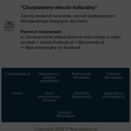
"Charytatywny wieczór kulturalny"
Zacznij weekend na wesoło i pomóż podopiecznym
Wrocławskiego Hospicjum dla Dzieci
Patronat obejmował:
✔ Zamieszczenie plakatu/banera widocznego w całym
serwisie + serwis Krakusik.pl + Warszawiak.pl
✔ Wpis promocyjny na facebook
O Wroclawiak.pl
Regulaminy i
Reklama we
Patronat
polityka
Wrocławiu
Wrocławiak
prywatności
Pomoc
Biura
Partnerzy
Mapa strony
nieruchomości
Wrocławiaka
Wroclawiak.pl
Wrocław
Kontakt z
Wrocławiak
Copyright 2026 © Wroclawiak.pl