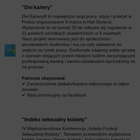
"Dni kariery"
Dni Kariery® to największe targi pracy, staży i praktyk w
Polsce organizowane 8 marca w Hali Stulecia.
Wydarzenie to od ponad 20 lat odbywa się regularnie w
11 polskich ośrodkach akademickich w 9 miastach.
Nasz projekt skierowany jest do społeczności
wrocławskich studentów i ma na celu ułatwienie im
wejścia na rynek pracy. Doskonale zdajemy sobie sprawę
z wyzwań stojących przed młodymi ludźmi zaczynającymi
profesjonalną karierę i swoimi działaniami wychodzimy im
na przeciw.
Patronat obejmował:
✔ Zamieszczenie plakatu/banera widocznego w całym
serwisie
✔ Wpis promocyjny na facebook
"Indeks seksualny kobiety"
IV Międzynarodowa Konferencja „Indeks Funkcji
Seksualnej Kobiety”. Tematem przewodnim wydarzenia
będzie Intymna Strona Kobiety. Seksualność kobiety to