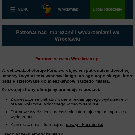
MENU
Wrocławiak
Dodaj ogłoszenie
Patronat nad imprezami i wydarzeniami we
Wrocławiu
Patronat serwisu Wroclawiak.pl
Wroclawiak.pl oferuje Państwu objęciem patronatem dowolnej
imprezy i wydarzenia wrocławskeigo lub ogólnopolskiego, które
będzie skierowane do mieszkańców naszego miasta.
Ze swojej strony oferujemy promocję w postaci:
Zamieszczenie plakatu / banera reklamującego wydarzenie w
prawej kolumnie
widocznego w całym serwisie
.
Darmowe wyróżnienie ogłoszenia
informującego o imprezie /
wydarzeniu.
Zamieszczenie informacji na
naszym Facebooku
.
Czego oczekujemy w zamian?